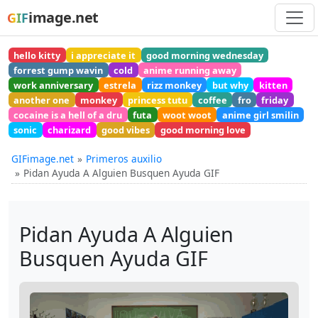
image.net
GIF
hello kitty
i appreciate it
good morning wednesday
forrest gump wavin
cold
anime running away
work anniversary
estrela
rizz monkey
but why
kitten
another one
monkey
princess tutu
coffee
fro
friday
cocaine is a hell of a dru
futa
woot woot
anime girl smilin
sonic
charizard
good vibes
good morning love
GIFimage.net
Primeros auxilio
Pidan Ayuda A Alguien Busquen Ayuda GIF
Pidan Ayuda A Alguien
Busquen Ayuda GIF